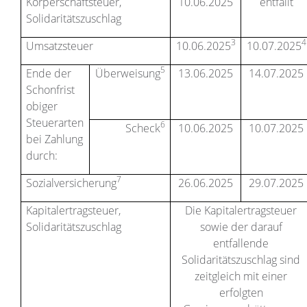
Körperschaftsteuer,
10.06.2025
entfällt
Solidaritätszuschlag
3
4
Umsatzsteuer
10.06.2025
10.07.2025
5
Ende der
Überweisung
13.06.2025
14.07.2025
Schonfrist
obiger
Steuerarten
6
Scheck
10.06.2025
10.07.2025
bei Zahlung
durch:
7
Sozialversicherung
26.06.2025
29.07.2025
Kapitalertragsteuer,
Die Kapitalertragsteuer
Solidaritätszuschlag
sowie der darauf
entfallende
Solidaritätszuschlag sind
zeitgleich mit einer
erfolgten