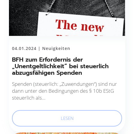
04.01.2024 |
Neuigkeiten
BFH zum Erfordernis der
„Unentgeltlichkeit“ bei steuerlich
abzugsfähigen Spenden
Spenden (steuerlich: „Zuwendungen“) sind nur
dann unter den Be­dingungen des § 10b EStG
steuerlich als...
LESEN