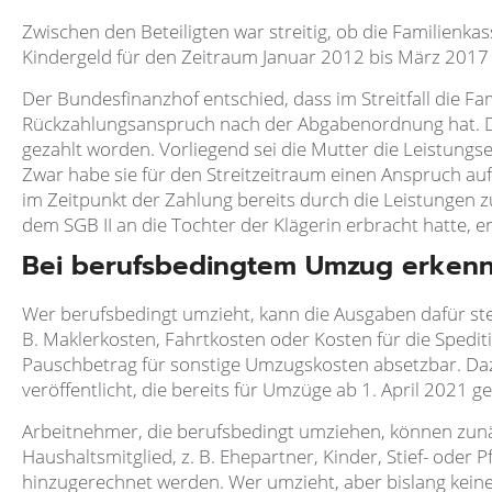
Zwischen den Beteiligten war streitig, ob die Familienka
Kindergeld für den Zeitraum Januar 2012 bis März 2017
Der Bundesfinanzhof entschied, dass im Streitfall die F
Rückzahlungsanspruch nach der Abgabenordnung hat. Da
gezahlt worden. Vorliegend sei die Mutter die Leistung
Zwar habe sie für den Streitzeitraum einen Anspruch auf
im Zeitpunkt der Zahlung bereits durch die Leistungen z
dem SGB II an die Tochter der Klägerin erbracht hatte, e
Bei berufsbedingtem Umzug erkenn
Wer berufsbedingt umzieht, kann die Ausgaben dafür s
B. Maklerkosten, Fahrtkosten oder Kosten für die Spediti
Pauschbetrag für sonstige Umzugskosten absetzbar. D
veröffentlicht, die bereits für Umzüge ab 1. April 2021 ge
Arbeitnehmer, die berufsbedingt umziehen, können zunä
Haushaltsmitglied, z. B. Ehepartner, Kinder, Stief- oder 
hinzugerechnet werden. Wer umzieht, aber bislang kein