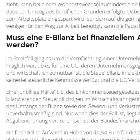
zieht, kann bei einem Wohnortswechsel zumindest eine 
dass der Umzug aus beruflichen Gründen erfolgte. Dabe
zum Arbeitsplatz eingespart wird, sondern auf die gerin
weniger für den Weg zur Arbeit benötigt, kann die Paus
Muss eine E-Bilanz bei finanziellem
werden?
Im Streitfall ging es um die Verpflichtung einer Unterne
Fraglich war, ob es für eine UG, deren Unternehmensgeg
und wirtschaftlich zumutbar ist, die Steuerbilanz in el
keinerlei steuerliche Kenntnisse verfügt und die UG Verlu
Eine „unbillige Härte“ i. S. des Einkommensteuergesetzes l
bilanzierenden Steuerpflichtigen im Wirtschaftsjahr gerin
des Umfangs der Bilanz sowie der Gewinn- und Verlustr
unverhältnismäßig sind. Nur wenn dies der Fall ist, liegt 
Abgabenordnung vor. So entschied der Bundesfinanzhof
Ein finanzieller Aufwand in Höhe von 40,54 Euro für d
elektronische Übermittlung der Bilanz sowie der Gewin