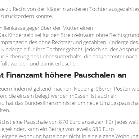
sse zu Recht von der Klägerin an deren Tochter ausgezahlte
 zurückfordern konnte.
amilienkasse gegenüber der Mutter einen
s Kindergeld sei für den Streitzeitraum ohne Rechtsgrun
sempfängerin des ohne Rechtsgrund gezahlten Kindergeldes
 Kindergeld für ihre Tochter gehabt, jedoch sei der Anspru
ur Sicherung des Lebensunterhalts, die das Jobcenter nach
rfüllt worden und damit erloschen.
t Finanzamt höhere Pauschalen an
teuermindernd geltend machen. Neben größeren Posten wie
on, die einzeln belegt werden müssen, ist auch ein
azu hat das Bundesfinanzministerium neue Umzugspauscha
lten.
chst eine Pauschale von 870 Euro ansetzen. Für jedes weit
Pflegekinder, kann ein Betrag von jeweils 580 Euro
e eigene Wohnung hatte oder nicht in eine eigene Wohnung