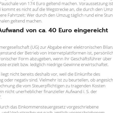
Pauschale von 174 Euro geltend machen. Voraussetzung ist
i kommt es nicht auf die Wegstrecke an, die durch den Um
gere Fahrtzeit: Wer durch den Umzug täglich rund eine Stu
chalen geltend machen.
 Aufwand von ca. 40 Euro eingereicht
hmergesellschaft (UG) zur Abgabe einer elektronischen Bilan
enstand der Betrieb von Internetplattformen ist, persönlic
ektronischer Form abzugeben, wenn ihr Geschäftsführer über
ste erzielt bzw. lediglich niedrige Gewinne erwirtschaftet.
iegt nicht bereits deshalb vor, weil die Einkünfte des
g oder negativ sind. Vielmehr ist zu beurteilen, ob angesic
echnung die vom Steuerpflichtigen zu tragenden Kosten
ein nicht unerheblicher finanzieller Aufwand i. S. der
.
ie durch das Einkommensteuergesetz vorgeschriebene
n- und Verlustrechnung nach amtlich vorgeschriebenem