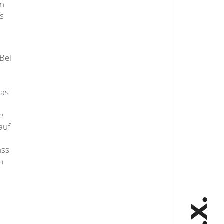
in
s
Bei
das
e
auf
ass
n